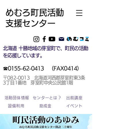
めむろ町民活動
支援センター
北海道 十勝地域の
芽室町で、町民の活動
を応援しています。
☎0155-62-0413
（FAX0414）
〒082-0013 北海道河西郡芽室町東3条
3丁目1番地 芽室町中央公民館1階
活動団体情報
センターとは？
出前講座
設備利用
助成金
イベント